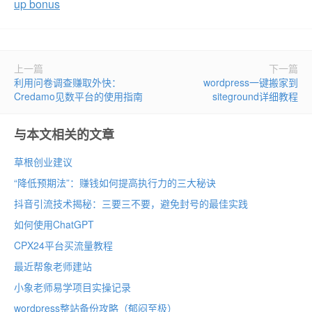
up bonus
上一篇
下一篇
利用问卷调查赚取外快：
wordpress一键搬家到
Credamo见数平台的使用指南
siteground详细教程
与本文相关的文章
草根创业建议
“降低预期法”：赚钱如何提高执行力的三大秘诀
抖音引流技术揭秘：三要三不要，避免封号的最佳实践
如何使用ChatGPT
CPX24平台买流量教程
最近帮象老师建站
小象老师易学项目实操记录
wordpress整站备份攻略（郁闷至极）