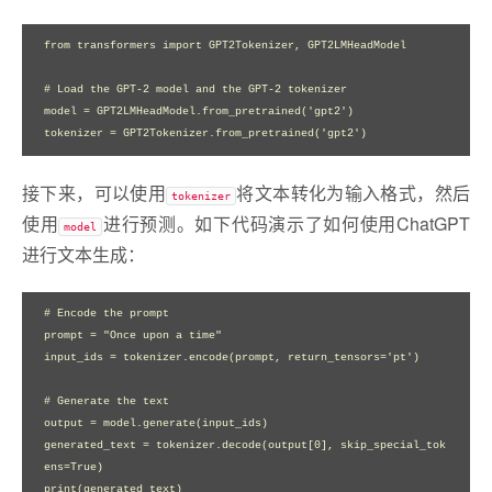
from transformers import GPT2Tokenizer, GPT2LMHeadModel

# Load the GPT-2 model and the GPT-2 tokenizer

model = GPT2LMHeadModel.from_pretrained('gpt2')

接下来，可以使用
将文本转化为输入格式，然后
tokenizer
使用
进行预测。如下代码演示了如何使用ChatGPT
model
进行文本生成：
# Encode the prompt

prompt = "Once upon a time"

input_ids = tokenizer.encode(prompt, return_tensors='pt')

# Generate the text

output = model.generate(input_ids)

generated_text = tokenizer.decode(output[0], skip_special_tok
ens=True)
