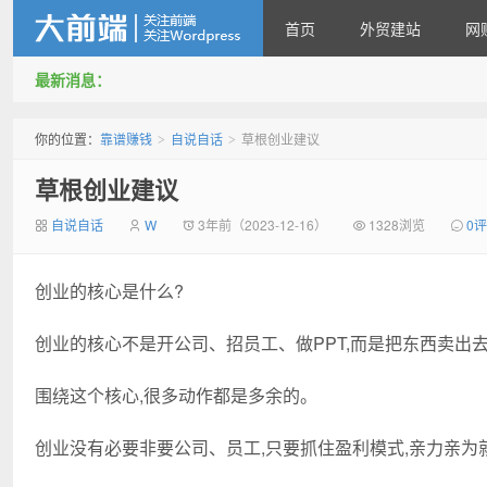
首页
外贸建站
网
最新消息：
靠谱赚钱
你的位置：
靠谱赚钱
自说自话
草根创业建议
>
>
草根创业建议
自说自话
W
3年前（2023-12-16）
1328浏览
0
创业的核心是什么?
创业的核心不是开公司、招员工、做PPT,而是把东西卖出去
围绕这个核心,很多动作都是多余的。
创业没有必要非要公司、员工,只要抓住盈利模式,亲力亲为