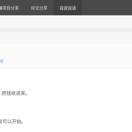
赚项目分享
好文分享
自说自话
评论
,把钱收进来。
就可以开始。