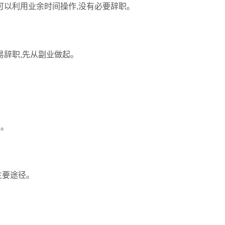
可以利用业余时间操作,没有必要辞职。
易辞职,先从副业做起。
目。
主要途径。