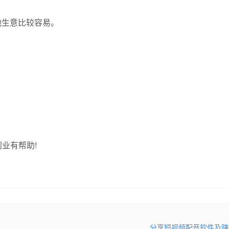
他生意比较容易。
。
业有帮助!
分享短视频配音软件及赚