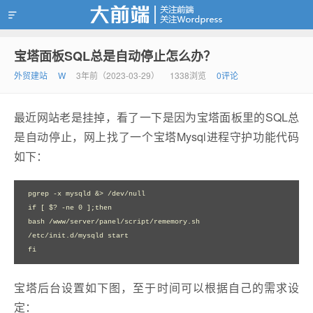
宝塔面板SQL总是自动停止怎么办？
靠谱赚钱
外贸建站
W
3年前（2023-03-29）
1338浏览
0评论
最近网站老是挂掉，看了一下是因为宝塔面板里的SQL总
是自动停止，网上找了一个宝塔Mysql进程守护功能代码
如下：
pgrep -x mysqld &> /dev/null

if [ $? -ne 0 ];then

bash /www/server/panel/script/rememory.sh

/etc/init.d/mysqld start

fi
宝塔后台设置如下图，至于时间可以根据自己的需求设
定：