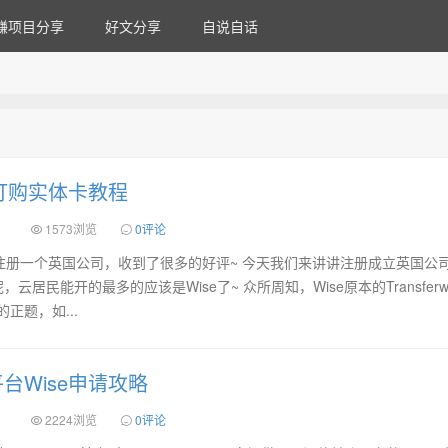
赚项目分享
好文分享
自说自话
及订购实体卡教程
）
1573浏览
0评论
注册一个英国公司，收到了很多的好评~ 今天我们来讲讲注册成立英国公
云居民能开的最多的应该是Wise了~ 众所周知，Wise原本的Transferwi
正题，如...
台Wise申请攻略
）
2224浏览
0评论