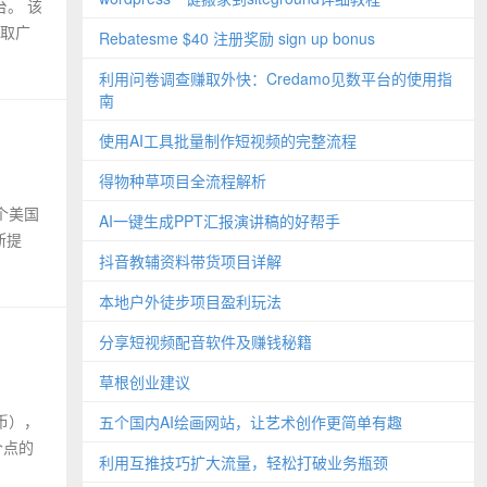
台。 该
收取广
Rebatesme $40 注册奖励 sign up bonus
利用问卷调查赚取外快：Credamo见数平台的使用指
南
使用AI工具批量制作短视频的完整流程
得物种草项目全流程解析
一个美国
AI一键生成PPT汇报演讲稿的好帮手
断提
抖音教辅资料带货项目详解
本地户外徒步项目盈利玩法
分享短视频配音软件及赚钱秘籍
草根创业建议
特币），
五个国内AI绘画网站，让艺术创作更简单有趣
个点的
利用互推技巧扩大流量，轻松打破业务瓶颈