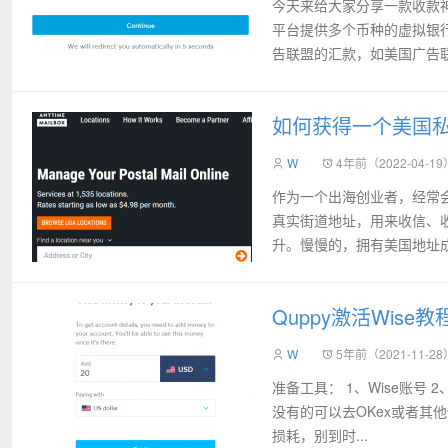
今天来给大家分享一款收款神器：
平台提供多个币种的虚拟银
告联盟的汇款，如美国广告联盟
如何获得一个美国
W
4年前（2022-04-19
作为一个出海创业者，经常会需要使
真实街道地址，用来收信、
升。慢慢的，拥有美国地址成了
Quppy激活Wise教
W
5年前（2021-11-28
准备工具： 1、Wise账号 2、
没有的可以去OKex或者其
损耗，别到时...