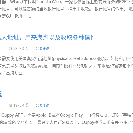
Wise以前也叫TransferWise，一家提供国际汇款转账服务的P2P平
行帐号，可以像普通的当地银行帐号一样用于收款。 银行帐号的作用： 
CJ，欧州广...
私人地址，用来海淘以及收取各种信件
）
2308浏览
0评论
用美国真实街道地址(physical street address)服务。如何租用
收支票以及收包裹然后转运回国内？随着业务的扩大，想来这种需求也不
出海创业...
程
）
1970浏览
0评论
Quppy APP，需要Apple ID或者Google Play，自行解决 3、LTC（莱
他你喜欢的交易所买，最好买人民币200以上，Quppy换成法币有差不多5