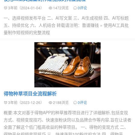
3年前（2024-01-04）
1472浏览
0评论
一、选择视频发布平台 二、AI写文案 三、AI生成视频 四、AI写标题
五、持续优化 六、人机结合 转载请注明：靠谱赚钱 » 使用AI工具批
量制作短视频的完整流程
得物种草项目全流程解析
3年前（2023-12-26）
2188浏览
0评论
概要:本文对基于得物APP的种草推荐项目进行了详细解析,包括变现
方式、视频变现技巧、快速涨粉诀窍以及品牌合作等内容,旨在让读者
全面了解这个低门槛高收益的种草项目。 一、得物的变现方式 二、
得物平台视频变现技巧 三、快速涨到100粉丝的方法 四、得物平...