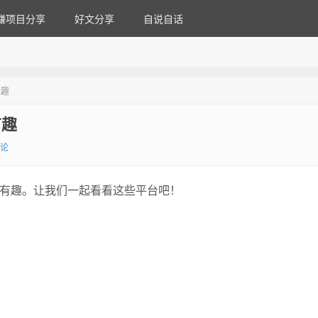
赚项目分享
好文分享
自说自话
有趣
有趣
评论
而有趣。让我们一起看看这些平台吧！