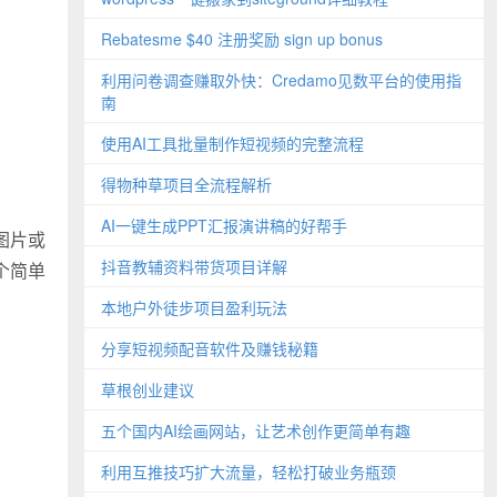
Rebatesme $40 注册奖励 sign up bonus
利用问卷调查赚取外快：Credamo见数平台的使用指
南
使用AI工具批量制作短视频的完整流程
得物种草项目全流程解析
AI一键生成PPT汇报演讲稿的好帮手
图片或
抖音教辅资料带货项目详解
个简单
本地户外徒步项目盈利玩法
分享短视频配音软件及赚钱秘籍
草根创业建议
五个国内AI绘画网站，让艺术创作更简单有趣
利用互推技巧扩大流量，轻松打破业务瓶颈